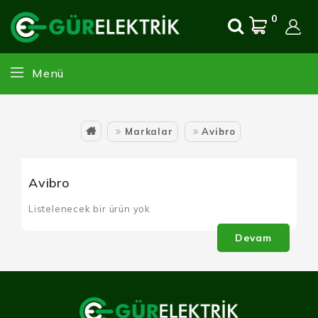
0
Menü
Markalar
Avibro
Avibro
Listelenecek bir ürün yok
Devam